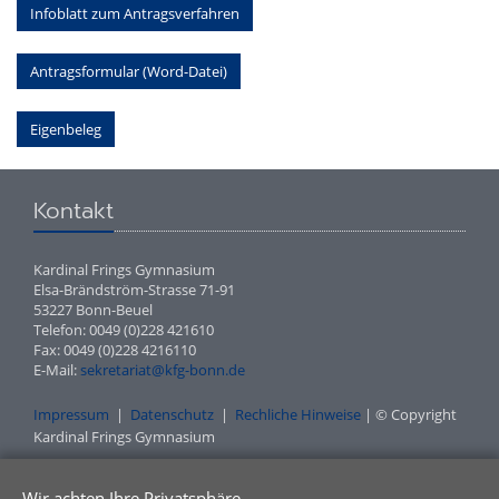
Infoblatt zum Antragsverfahren
Antragsformular (Word-Datei)
Eigenbeleg
Kontakt
Kardinal Frings Gymnasium
Elsa-Brändström-Strasse 71-91
53227 Bonn-Beuel
Telefon: 0049 (0)228 421610
Fax: 0049 (0)228 4216110
E-Mail:
sekretariat@kfg-bonn.de
Impressum
|
Datenschutz
|
Rechliche Hinweise
| © Copyright
Kardinal Frings Gymnasium
Wir achten Ihre Privatsphäre