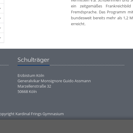
vermitteln v.a. Schülerinnen und 
ein zeitgemäßes Frankreichbi
Fremdsprache. Das Programm mit s
bundesweit bereits mehr als 1,2 M
erreicht.
Schulträger
Erzbistum Köln
Generalvikar Monsignore Guido Assmann
Marzellenstraße 32
50668 Köln
opyright Kardinal Frings Gymnasium