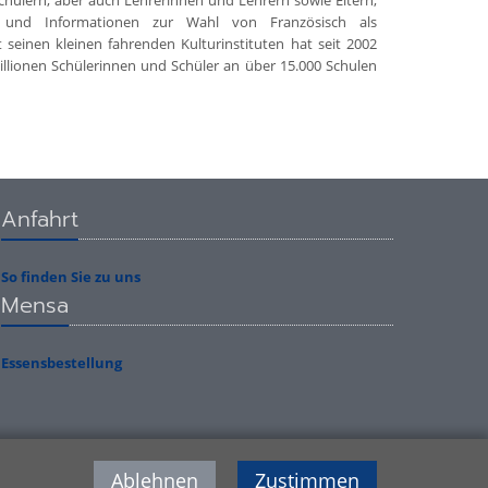
Schülern, aber auch Lehrerinnen und Lehrern sowie Eltern,
ld und Informationen zur Wahl von Französisch als
einen kleinen fahrenden Kulturinstituten hat seit 2002
illionen Schülerinnen und Schüler an über 15.000 Schulen
Anfahrt
So finden Sie zu uns
Mensa
Essensbestellung
Ablehnen
Zustimmen