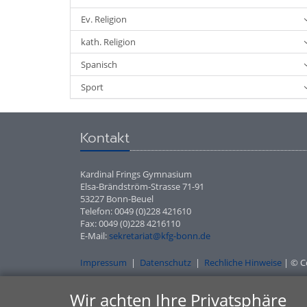
Ev. Religion
kath. Religion
Spanisch
Sport
Kontakt
Kardinal Frings Gymnasium
Elsa-Brändström-Strasse 71-91
53227 Bonn-Beuel
Telefon: 0049 (0)228 421610
Fax: 0049 (0)228 4216110
E-Mail:
sekretariat@kfg-bonn.de
Impressum
|
Datenschutz
|
Rechliche Hinweise
| © C
Wir achten Ihre Privatsphäre