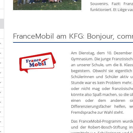
Souvenirs. Fazit: Fra
funktioniert. Et Liège va
FranceMobil am KFG: Bonjour, com
Am Dienstag, dem 10. Dezember 2
Gymnasium. Die junge Französisch
an unserer Schule, um die 8. Klass
begeistern. Obwohl sie eigentlic
Schülerinnen und Schüler aktiv 
Stunde war es kein Problem mehr, 
oder nicht mag oder französisch
könnte also Spaß machen, so die ü
einen oder dem anderen sic
Differenzierungsfächer helfen,
Fremdsprache zur Wahl steht.
Das FranceMobil-Programm wurde i
und der Robert-Bosch-Stiftung i