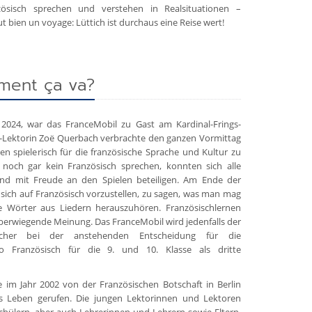
nzösisch sprechen und verstehen in Realsituationen –
ut bien un voyage: Lüttich ist durchaus eine Reise wert!
ment ça va?
024, war das FranceMobil zu Gast am Kardinal-Frings-
-Lektorin Zoë Querbach verbrachte den ganzen Vormittag
en spielerisch für die französische Sprache und Kultur zu
h noch gar kein Französisch sprechen, konnten sich alle
und mit Freude an den Spielen beteiligen. Am Ende der
sich auf Französisch vorzustellen, zu sagen, was man mag
e Wörter aus Liedern herauszuhören. Französischlernen
berwiegende Meinung. Das FranceMobil wird jedenfalls der
her bei der anstehenden Entscheidung für die
 wo Französisch für die 9. und 10. Klasse als dritte
m Jahr 2002 von der Französischen Botschaft in Berlin
ns Leben gerufen. Die jungen Lektorinnen und Lektoren