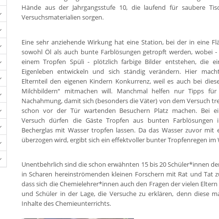
Hände aus der Jahrgangsstufe 10, die laufend für saubere Ti
Versuchsmaterialien sorgen.
Eine sehr anziehende Wirkung hat eine Station, bei der in eine Fl
sowohl Öl als auch bunte Farblösungen getropft werden, wobei -
einem Tropfen Spüli - plötzlich farbige Bilder entstehen, die ei
Eigenleben entwickeln und sich ständig verändern. Hier mac
Elternteil den eigenen Kindern Konkurrenz, weil es auch bei dies
Milchbildern“ mitmachen will. Manchmal helfen nur Tipps für 
Nachahmung, damit sich (besonders die Väter) von dem Versuch t
schon vor der Tür wartenden Besuchern Platz machen. Bei e
Versuch dürfen die Gäste Tropfen aus bunten Farblösungen in
Becherglas mit Wasser tropfen lassen. Da das Wasser zuvor mit e
überzogen wird, ergibt sich ein effektvoller bunter Tropfenregen im
Unentbehrlich sind die schon erwähnten 15 bis 20 Schüler*innen der
in Scharen hereinströmenden kleinen Forschern mit Rat und Tat 
dass sich die Chemielehrer*innen auch den Fragen der vielen Elte
und Schüler in der Lage, die Versuche zu erklären, denn diese m
Inhalte des Chemieunterrichts.