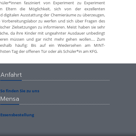
üler*innen fasziniert von Experiment zu Experiment
 Eltern die Möglichkeit, sich von der exzellenten
d digitalen Ausstattung der Chemieräume zu überzeugen,
ße Vorbereitungslabor zu werfen und sich über Fragen des
scher Zielsetzungen zu informieren. Meist haben sie sehr
präche, da ihre Kinder mit ungeahnter Ausdauer unbedingt
bieren müssen und gar nicht mehr gehen wollen…. Zum
deshalb häufig: Bis auf ein Wiedersehen am MINT-
sten Tag der offenen Tür oder als Schüler*in am KFG.
Anfahrt
So finden Sie zu uns
Mensa
Essensbestellung