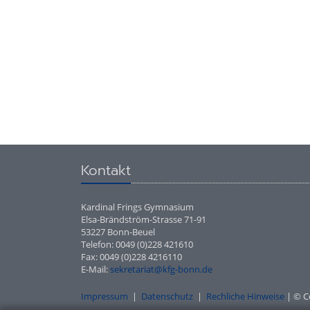
Kontakt
Kardinal Frings Gymnasium
Elsa-Brändström-Strasse 71-91
53227 Bonn-Beuel
Telefon: 0049 (0)228 421610
Fax: 0049 (0)228 4216110
E-Mail:
sekretariat@kfg-bonn.de
Impressum
|
Datenschutz
|
Rechliche Hinweise
| © C