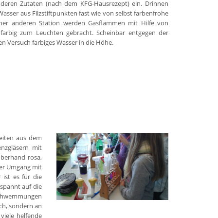
nderen Zutaten (nach dem KFG-Hausrezept) ein. Drinnen
asser aus Filzstiftpunkten fast wie von selbst farbenfrohe
iner anderen Station werden Gasflammen mit Hilfe von
nfarbig zum Leuchten gebracht. Scheinbar entgegen der
ren Versuch farbiges Wasser in die Höhe.
keiten aus dem
enzgläsern mit
uberhand rosa,
 der Umgang mit
ist es für die
espannt auf die
rschwemmungen
sch, sondern an
viele helfende