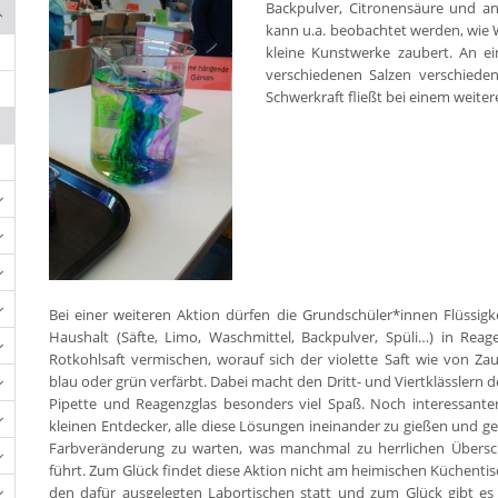
Backpulver, Citronensäure und a
kann u.a. beobachtet werden, wie W
kleine Kunstwerke zaubert. An e
verschiedenen Salzen verschiede
Schwerkraft fließt bei einem weite
Bei einer weiteren Aktion dürfen die Grundschüler*innen Flüssig
Haushalt (Säfte, Limo, Waschmittel, Backpulver, Spüli…) in Reag
Rotkohlsaft vermischen, worauf sich der violette Saft wie von Za
blau oder grün verfärbt. Dabei macht den Dritt- und Viertklässlern
Pipette und Reagenzglas besonders viel Spaß. Noch interessanter 
kleinen Entdecker, alle diese Lösungen ineinander zu gießen und g
Farbveränderung zu warten, was manchmal zu herrlichen Übe
führt. Zum Glück findet diese Aktion nicht am heimischen Küchenti
den dafür ausgelegten Labortischen statt und zum Glück gibt es 