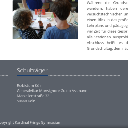
Während die Grundsch
wandern, haben deren
versuchstechnischen un
einen Blick in das gro
Lehrplans und pädagogi
viel Zeit für diese Ges
alle Stationen auspro
Abschluss heißt es 
Grundschultag, dem näch
Schulträger
Erzbistum Köln
Generalvikar Monsignore Guido Assmann
Marzellenstraße 32
50668 Köln
opyright Kardinal Frings Gymnasium