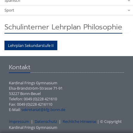
Spanisch
Sport
Schulinterner Lehrplan Philosophie
Lehrplan Sekundarstufe II
Kontakt
Kardinal Frings Gymnasium
Elsa-Brändström-Strasse 71-91
53227 Bonn-Beuel
Telefon: 0049 (0)228 421610
Fax: 0049 (0)228 4216110
E-Mail:
sekretariat@kfg-bonn.de
Impressum
|
Datenschutz
|
Rechliche Hinweise
| © Copyright
Kardinal Frings Gymnasium