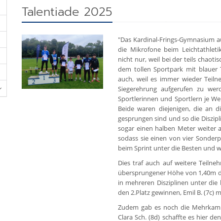
Talentiade 2025
"Das Kardinal-Frings-Gymnasium au
die Mikrofone beim Leichtathle
nicht nur, weil bei der teils chao
dem tollen Sportpark mit blauer T
auch, weil es immer wieder Teiln
Siegerehrung aufgerufen zu wer
Sportlerinnen und Sportlern je Wer
Beide waren diejenigen, die an
gesprungen sind und so die Diszip
sogar einen halben Meter weiter a
sodass sie einen von vier Sonder
beim Sprint unter die Besten und 
Dies traf auch auf weitere Teilne
übersprungener Höhe von 1,40m de
in mehreren Disziplinen unter die
den 2.Platz gewinnen, Emil B. (7c) 
Zudem gab es noch die Mehrkampf
Clara Sch. (8d) schaffte es hier d