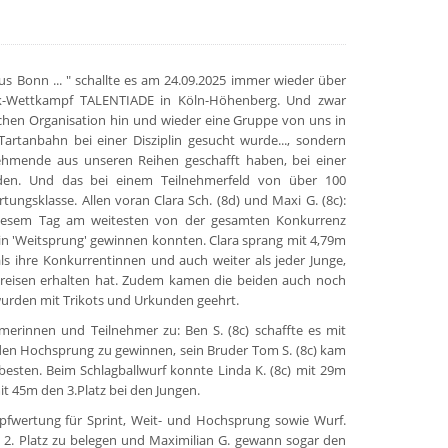
s Bonn ... " schallte es am 24.09.2025 immer wieder über
tik-Wettkampf TALENTIADE in Köln-Höhenberg. Und zwar
tischen Organisation hin und wieder eine Gruppe von uns in
artanbahn bei einer Disziplin gesucht wurde..., sondern
ehmende aus unseren Reihen geschafft haben, bei einer
den. Und das bei einem Teilnehmerfeld von über 100
tungsklasse. Allen voran Clara Sch. (8d) und Maxi G. (8c):
 diesem Tag am weitesten von der gesamten Konkurrenz
lin 'Weitsprung' gewinnen konnten. Clara sprang mit 4,79m
ls ihre Konkurrentinnen und auch weiter als jeder Junge,
preisen erhalten hat. Zudem kamen die beiden auch noch
wurden mit Trikots und Urkunden geehrt.
hmerinnen und Teilnehmer zu: Ben S. (8c) schaffte es mit
n Hochsprung zu gewinnen, sein Bruder Tom S. (8c) kam
 besten. Beim Schlagballwurf konnte Linda K. (8c) mit 29m
mit 45m den 3.Platz bei den Jungen.
wertung für Sprint, Weit- und Hochsprung sowie Wurf.
en 2. Platz zu belegen und Maximilian G. gewann sogar den