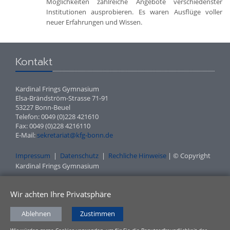
Möglichkeiten zahlreiche Angebote verschiedenster
Institutionen ausprobieren. Es waren Ausflüge voller
neuer Erfahrungen und Wissen.
Kontakt
Kardinal Frings Gymnasium
Elsa-Brändström-Strasse 71-91
53227 Bonn-Beuel
Telefon: 0049 (0)228 421610
Fax: 0049 (0)228 4216110
E-Mail:
sekretariat@kfg-bonn.de
Impressum
|
Datenschutz
|
Rechliche Hinweise
| © Copyright
Kardinal Frings Gymnasium
Wir achten Ihre Privatsphäre
Ablehnen
Zustimmen