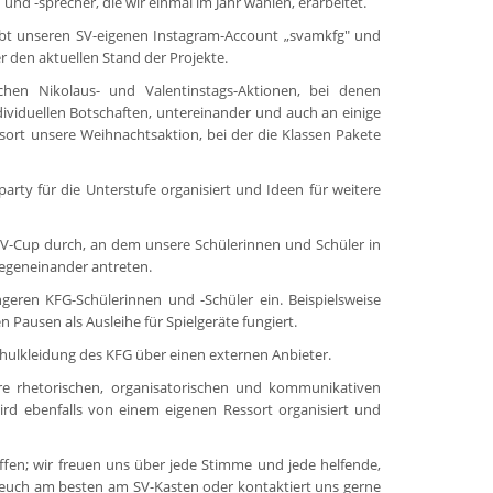
nd -sprecher, die wir einmal im Jahr wählen, erarbeitet.
bt unseren SV-eigenen Instagram-Account „svamkfg" und
r den aktuellen Stand der Projekte.
chen Nikolaus- und Valentinstags-Aktionen, bei denen
ividuellen Botschaften, untereinander und auch an einige
ort unsere Weihnachtsaktion, bei der die Klassen Pakete
party für die Unterstufe organisiert und Ideen für weitere
n SV-Cup durch, an dem unsere Schülerinnen und Schüler in
egeneinander antreten.
geren KFG-Schülerinnen und -Schüler ein. Beispielsweise
 Pausen als Ausleihe für Spielgeräte fungiert.
hulkleidung des KFG über einen externen Anbieter.
ere rhetorischen, organisatorischen und kommunikativen
ird ebenfalls von einem eigenen Ressort organisiert und
fen; wir freuen uns über jede Stimme und jede helfende,
hr euch am besten am SV-Kasten oder kontaktiert uns gerne