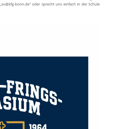
„sv@kfg-bonn.de" oder sprecht uns einfach in der Schule