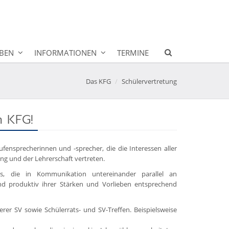
BEN
INFORMATIONEN
TERMINE
Das KFG
Schülervertretung
m KFG!
ufensprecherinnen und -sprecher, die die Interessen aller
ng und der Lehrerschaft vertreten.
ts, die in Kommunikation untereinander parallel an
 und produktiv ihrer Stärken und Vorlieben entsprechend
rer SV sowie Schülerrats- und SV-Treffen. Beispielsweise