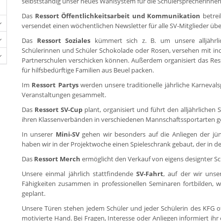
selbstständig unser neues Wahlsystem für die Schülersprecherinnen u
Das
Ressort Öffentlichkeitsarbeit und Kommunikation
betrei
versendet einen wöchentlichen Newsletter für alle SV-Mitglieder übe
Das
Ressort Soziales
kümmert sich z. B. um unsere alljährli
Schülerinnen und Schüler Schokolade oder Rosen, versehen mit ind
Partnerschulen verschicken können. Außerdem organisiert das Ress
für hilfsbedürftige Familien aus Beuel packen.
Im
Ressort Partys
werden unsere traditionelle jährliche Karnevals
Veranstaltungen gesammelt.
Das
Ressort SV-Cup
plant, organisiert und führt den alljährliche
ihren Klassenverbänden in verschiedenen Mannschaftssportarten g
In unserer
Mini-SV
gehen wir besonders auf die Anliegen der jün
haben wir in der Projektwoche einen Spieleschrank gebaut, der in den
Das
Ressort Merch
ermöglicht den Verkauf von eigens designter Sc
Unsere einmal jährlich stattfindende
SV-Fahrt
, auf der wir uns
Fähigkeiten zusammen in professionellen Seminaren fortbilden, w
geplant.
Unsere Türen stehen jedem Schüler und jeder Schülerin des KFG of
motivierte Hand. Bei Fragen, Interesse oder Anliegen informiert i