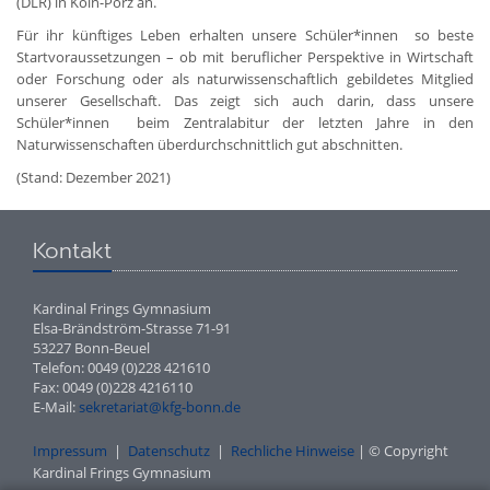
(DLR) in Köln-Porz an.
Für ihr künftiges Leben erhalten unsere Schüler*innen so beste
Startvoraussetzungen – ob mit beruflicher Perspektive in Wirtschaft
oder Forschung oder als naturwissenschaftlich gebildetes Mitglied
unserer Gesellschaft. Das zeigt sich auch darin, dass unsere
Schüler*innen beim Zentralabitur der letzten Jahre in den
Naturwissenschaften überdurchschnittlich gut abschnitten.
(Stand: Dezember 2021)
Kontakt
Kardinal Frings Gymnasium
Elsa-Brändström-Strasse 71-91
53227 Bonn-Beuel
Telefon: 0049 (0)228 421610
Fax: 0049 (0)228 4216110
E-Mail:
sekretariat@kfg-bonn.de
Impressum
|
Datenschutz
|
Rechliche Hinweise
| © Copyright
Kardinal Frings Gymnasium