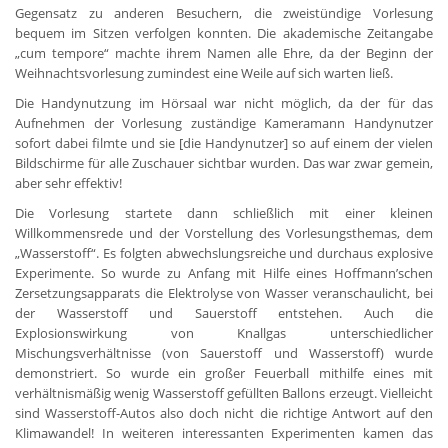
Gegensatz zu anderen Besuchern, die zweistündige Vorlesung
bequem im Sitzen verfolgen konnten. Die akademische Zeitangabe
„cum tempore“ machte ihrem Namen alle Ehre, da der Beginn der
Weihnachtsvorlesung zumindest eine Weile auf sich warten ließ.
Die Handynutzung im Hörsaal war nicht möglich, da der für das
Aufnehmen der Vorlesung zuständige Kameramann Handynutzer
sofort dabei filmte und sie [die Handynutzer] so auf einem der vielen
Bildschirme für alle Zuschauer sichtbar wurden. Das war zwar gemein,
aber sehr effektiv!
Die Vorlesung startete dann schließlich mit einer kleinen
Willkommensrede und der Vorstellung des Vorlesungsthemas, dem
„Wasserstoff“. Es folgten abwechslungsreiche und durchaus explosive
Experimente. So wurde zu Anfang mit Hilfe eines Hoffmann’schen
Zersetzungsapparats die Elektrolyse von Wasser veranschaulicht, bei
der Wasserstoff und Sauerstoff entstehen. Auch die
Explosionswirkung von Knallgas unterschiedlicher
Mischungsverhältnisse (von Sauerstoff und Wasserstoff) wurde
demonstriert. So wurde ein großer Feuerball mithilfe eines mit
verhältnismäßig wenig Wasserstoff gefüllten Ballons erzeugt. Vielleicht
sind Wasserstoff-Autos also doch nicht die richtige Antwort auf den
Klimawandel! In weiteren interessanten Experimenten kamen das