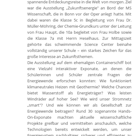
spannende Entdeckungsreise in die Welt von morgen. Ziel
war die Ausstellung „Zukunftsenergie" an Bord der MS
Wissenschaft, die in Bonn vor der Oper anlegt hatte. Mit
dabei waren die Klasse 5c in Begleitung von Frau Dr.
Müller-Möhring, der Chemie-Grundkurs unter der Leitung
von Frau Haupt, die 10a begleitet von Frau Holbe sowie
die Klasse 7a mit Herrn Heselhaus. Zur Mittagszeit
gehörte das schwimmende Science Center beinahe
vollständig unserer Schule – ein starkes Zeichen für das
große Interesse an Zukunftsthemen.
Die Ausstellung auf dem ehemaligen Containerschiff bot
eine Vielzahl interaktiver Exponate, an denen die
Schülerinnen und Schüler zentrale Fragen der
Energiewende erforschen konnten: Wie funktioniert
klimaneutrales Heizen mit Geothermie? Welche Chancen
bietet Wasserstoff als Energieträger? Was leisten
Windräder auf hoher See? Wie wird unser Stromnetz
„smart"? Und wie können wir als Gesellschaft zur
Energiewende beitragen? Rund 30 sogenannte Hands-
On-Exponate machten aktuelle wissenschaftliche
Projekte greifbar und vermittelten anschaulich, welche
Technologien bereits entwickelt werden, um unser
Energiesystem nachhaltiger, sicherer und effizienter zu