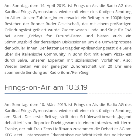
Am Sonntag, dem 14. April 2019, ist Frings-on-Air, die Radio-AG des
Kardinal-Frings-Gymnasiums, wieder mit einer einstündigen Sendung
im Äther. Unsere Zuhörer_innen erwartet ein Beitrag zum 100jährigen
Bestehen der Bonner Ruder-Gesellschaft, das mit einem großartigen
Gründungsfest gefeiert wurde. Zudem waren Linda und Sinje für FoA
bei einer „Fridays for Future"-Demo und bieten euch ein
Stimmungsbild der derzeitigen Diskussionen um die Umweltproteste
der Schüler_innen. Der letzter Beitrag der Aprilsendung setzt die Serie
über die italienische Community in Bonn fort mit einem Pizza-Test
durch Salva, unseren Experten mit sizilianischen Vorfahren. Also:
Wieder bieten wir der geneigten Zuhörerschaft um 20 Uhr eine
spannende Sendung auf Radio Bonn/Rein-Sieg!
Frings-on-Air am 10.3.19
Am Sonntag, dem 10. März 2019, ist Frings-on-Air, die Radio-AG des
Kardinal-Frings-Gymnasiums, wieder mit einer einstündigen Sendung
am Start. Der erste Beitrag stellt den Schülerwettbewerb „Jugend
debattiert“ vor. Reporter David gewann in einem Interview mit Herrn
Franke, der mit Frau Zens-Hoffmann zusammen die Debattier-AG am
KFG leitet, interessante Erkenntnisse zur Wichtigkeit des politischen