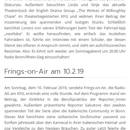
Diskurses. Außerdem besuchten Linda und Sinje das aktuelle
Theaterstück der English Drama Group, „The Wolves of Willoughby
Chase“ im theaterbegeisterten KFG und widmen ihren Beitrag der
Inszenierung des spannenden und lustigen Stücks. Schließlich
berichtet Lorenz von seinen Erfahrungen beim Test der Fahrrad-App
„nextbike“. Er wollte herausfinden, wie einfach das Ausleihen
Fahrrädern ist, führte ein Interview mit einem Schüler, der diesen
Dienst des öfteren in Anspruch nimmt, und zieht ein aufschlussreiches
Resümee. Also: Es lohnt sich wieder, am Sonntagabend um 20.00 Uhr
Radio Bonn/Rhein-Sieg einzuschalten!
Frings-on-Air am 10.2.19
Am Sonntag, dem 10. Februar 2019, sendete Frings-on-Air, die Radio-
AG am KFG, erstmals eine volle Stunde. Auf dem Programm stand ein
Beitrag, der Einblicke in die Berufspraktika der Reporter_innen
gewährte. Außerdem präsentierte Reporter Salvatore den zweiten
spannenden Teil der Serie über die italienische Community in Bonn.
Dieses Mal berichtete seine sizilianische Großmutter passend zur
fünften Jahreszeit über den Karneval in ihrer italienischen Heimat und
zog Vergleiche zu den hiesigen Bräuchen. Zu guter Letzt feierte die