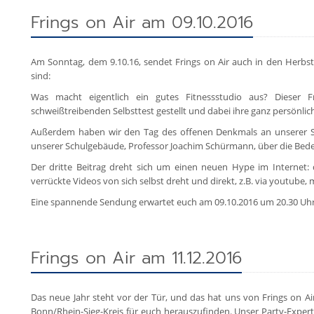
Frings on Air am 09.10.2016
Am Sonntag, dem 9.10.16, sendet Frings on Air auch in den Herbs
sind:
Was macht eigentlich ein gutes Fitnessstudio aus? Dieser
schweißtreibenden Selbsttest gestellt und dabei ihre ganz persönlic
Außerdem haben wir den Tag des offenen Denkmals an unserer S
unserer Schulgebäude, Professor Joachim Schürmann, über die Be
Der dritte Beitrag dreht sich um einen neuen Hype im Internet:
verrückte Videos von sich selbst dreht und direkt, z.B. via youtube, m
Eine spannende Sendung erwartet euch am 09.10.2016 um 20.30 Uhr
Frings on Air am 11.12.2016
Das neue Jahr steht vor der Tür, und das hat uns von Frings on Ai
Bonn/Rhein-Sieg-Kreis für euch herauszufinden. Unser Party-Expert