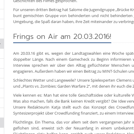
Geschichten des Filmes gesprochen.
Für unseren dritten Beitrag hat Salome die Jugendgruppe „Brücke Krüc
bunt gemischten Gruppe von behinderten und nicht behinderten J
Umgebung, die Spaß daran haben, ihre Zeit miteinander zu verbring
Frings on Air am 20.03.2016!
Am 20.03.16 gibt es, wegen der Landtagswahlen eine Woche später
doppelter Länge. Nach einem Gamecheck zu Beginn informieren
Interview sprechen wir über den Alltag geflüchteter Menschen 
engagieren. Außerdem haben wir einen Beitrag zu MINT-Schulen un
Schlechtes Wetter und Langeweile? Unsere Spielexperten Clemens u
und „Plants vs. Zombies: Garden Warfare 2“, mit denen ihr euch die Z
Viele kennen es: Man hat eine tolle Geschäftsidee oder kulturelle 
Was also machen, falls die Bank keinen Kredit vergibt? Die Idee verw
Unsere Redakteurin Katja stellt euch das Konzept des Crowdfun
Syntesizerprojekt über Crowdfunding finanziert, zu einem Interview
Flüchtlinge. Ein Thema, das vor allem seit dem vergangenen Jahr i
geflohen sind, erweist sich der Neuanfang in einem unbekann