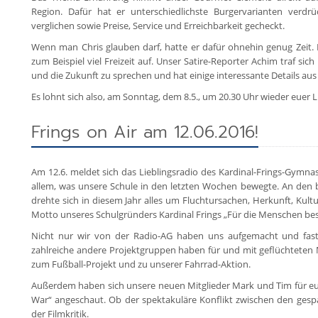
Region. Dafür hat er unterschiedlichste Burgervarianten ver
verglichen sowie Preise, Service und Erreichbarkeit gecheckt.
Wenn man Chris glauben darf, hatte er dafür ohnehin genug Zeit. 
zum Beispiel viel Freizeit auf. Unser Satire-Reporter Achim traf si
und die Zukunft zu sprechen und hat einige interessante Details a
Es lohnt sich also, am Sonntag, dem 8.5., um 20.30 Uhr wieder euer Li
Frings on Air am 12.06.2016!
Am 12.6. meldet sich das Lieblingsradio des Kardinal-Frings-Gymn
allem, was unsere Schule in den letzten Wochen bewegte. An den b
drehte sich in diesem Jahr alles um Fluchtursachen, Herkunft, Ku
Motto unseres Schulgründers Kardinal Frings „Für die Menschen beste
Nicht nur wir von der Radio-AG haben uns aufgemacht und fast
zahlreiche andere Projektgruppen haben für und mit geflüchteten M
zum Fußball-Projekt und zu unserer Fahrrad-Aktion.
Außerdem haben sich unsere neuen Mitglieder Mark und Tim für euc
War“ angeschaut. Ob der spektakuläre Konflikt zwischen den gespal
der Filmkritik.