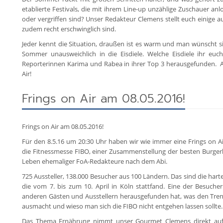
etablierte Festivals, die mit ihrem Line-up unzählige Zuschauer an
oder vergriffen sind? Unser Redakteur Clemens stellt euch einige a
zudem recht erschwinglich sind.
Jeder kennt die Situation, draußen ist es warm und man wünscht s
Sommer unausweichlich in die Eisdiele. Welche Eisdiele ihr euch
Reporterinnen Karima und Rabea in ihrer Top 3 herausgefunden. Al
Air!
Frings on Air am 08.05.2016!
Frings on Air am 08.05.2016!
Für den 8.5.16 um 20:30 Uhr haben wir wie immer eine Frings on Ai
die Fitnessmesse FIBO, einer Zusammenstellung der besten Burge
Leben ehemaliger FoA-Redakteure nach dem Abi.
725 Aussteller, 138.000 Besucher aus 100 Ländern. Das sind die hart
die vom 7. bis zum 10. April in Köln stattfand. Eine der Besuche
anderen Gästen und Ausstellern herausgefunden hat, was den Tren
ausmacht und wieso man sich die FIBO nicht entgehen lassen sollte.
Das Thema Ernährung nimmt unser Gourmet Clemens direkt auf u