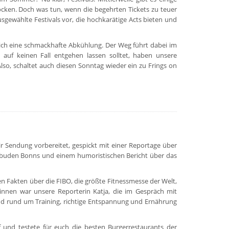
locken. Doch was tun, wenn die begehrten Tickets zu teuer
usgewählte Festivals vor, die hochkarätige Acts bieten und
ich eine schmackhafte Abkühlung. Der Weg führt dabei im
 auf keinen Fall entgehen lassen solltet, haben unsere
so, schaltet auch diesen Sonntag wieder ein zu Frings on
r Sendung vorbereitet, gespickt mit einer Reportage über
rbuden Bonns und einem humoristischen Bericht über das
en Fakten über die FIBO, die größte Fitnessmesse der Welt,
rinnen war unsere Reporterin Katja, die im Gespräch mit
d rund um Training, richtige Entspannung und Ernährung
nd testete für euch die besten Burgerrestaurants der