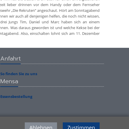
eszeit lieber drinnen vor dem Handy oder dem Fernseher
ndeswehr „Die Rekruten“ angeschaut. Hört am Sonntagabend
önnen wir auch all denjenigen helfen, die noch nicht wissen,
drei Jungs Tim, Daniel und Marc haben sich an einem
nnen. Was daraus geworden ist und welche Kekse bei der
tagabend. Also, einschalten lohnt sich am 11. Dezember
Anfahrt
So finden Sie zu uns
Mensa
Essensbestellung
Ablehnen
Zustimmen