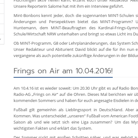
Flüchtlingen aktiv helfen kann, erzählt euch unser Redakteur Alex, 
Unsere Reporterin Salome hat mit ihm ein Interview geführt.
Mint-Bonbons kennt jeder, doch die sogennanten MINT-Schulen sind
Änderungen und Persepektiven bietet das MINT-Programm? U
Huntemann, dem MINT-Beauftragten des Kardinal-Frings-Gym
Schule/Wirtschaft NRW unterhalten und bringt so etwas Licht ins Du
Ob MINT-Programm, G8 oder Lehrplanänderungen, das System Schule
Unser Redakteur und Abiturient David blickt auf die für ihn nun
vergangene als auch potentielle zukünftige Änderungen in der Bildun
Frings on Air am 10.04.2016!
Am 10.4.16 ist es wieder soweit: Um 20.30 Uhr gibt es auf Radio B
Radio-AG „Frings on Air“ auf die Ohren. Dieses Mal berichten wir ü
kommenden Sommers und haben für euch angesagte Eisdielen in d
Fußball gilt gemeinhin als Lieblingssport in Deutschland. Abe
Kommen. Was unterscheidet „unseren“ Fußball vom American Footbal
Saison ab und wie setzt sich eine Liga zusammen? Um das Myste
wichtigsten Fakten und erklärt das System.
Der Sommer rückt mit großen Schritten näher, und was gehört zum 