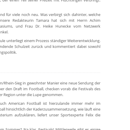
der einen Teil seiner Freizeit mit Flüchtlingen verbringt.
 für viele noch neu. Was verbirgt sich dahinter, welche
nsere Redakteurin Tamara hat sich mit Herrn Achim
nasiums, und Frau Dr. Heike Hunecke vom Netzwerk
nkel.
 unterliegt einem Prozess ständiger Weiterentwicklung.
 endende Schulzeit zurück und kommentiert dabei sowohl
gspolitik.
onn/Rhein-Sieg in gewohnter Manier eine neue Sendung der
ber den Draft im Football, checken vorab die Festivals des
er Region unter die Lupe genommen.
r auch American Football ist hierzulande immer mehr im
l hinsichtlich der Kaderzusammensetzung, wie läuft eine
rium aufzuklären, liefert unser Sportexperte Felix die
Sommer? Na klar, Festivals! Mittlerweile gibt es einige