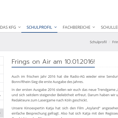
DAS KFG
SCHULPROFIL
FACHBEREICHE
SCHULLE
Schulprofil
Fri
Frings on Air am 10.01.2016!
Auch im frischen Jahr 2016 hat die Radio-AG wieder eine Sendun
Bonn/Rhein-Sieg die erste Ausgabe des Jahres.
In der ersten Ausgabe 2016 stellen wir euch das neue Trendgame „
und sich seitdem steigender Beliebtheit erfreut. Darum haben wir
Redakteure zum Lasergame nach Köln geschickt.
Unsere Kinoexpertin Katja hat sich den Film „Asyland“ angesehen
einfache Besprechung gefragt. Also hat sich Katja mit den Regiss