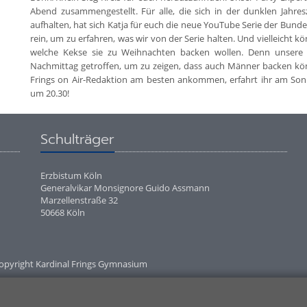
Abend zusammengestellt. Für alle, die sich in der dunklen Jahr
aufhalten, hat sich Katja für euch die neue YouTube Serie der Bu
rein, um zu erfahren, was wir von der Serie halten. Und vielleicht k
welche Kekse sie zu Weihnachten backen wollen. Denn unsere 
Nachmittag getroffen, um zu zeigen, dass auch Männer backen kö
Frings on Air-Redaktion am besten ankommen, erfahrt ihr am Sonn
um 20.30!
Schulträger
Erzbistum Köln
Generalvikar Monsignore Guido Assmann
Marzellenstraße 32
50668 Köln
opyright Kardinal Frings Gymnasium