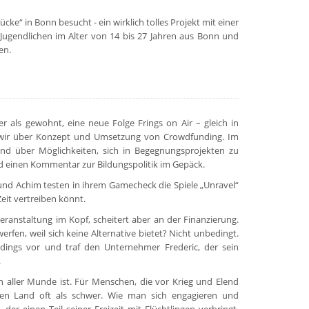
ke“ in Bonn besucht - ein wirklich tolles Projekt mit einer
ugendlichen im Alter von 14 bis 27 Jahren aus Bonn und
en.
 als gewohnt, eine neue Folge Frings on Air – gleich in
 wir über Konzept und Umsetzung von Crowdfunding. Im
und über Möglichkeiten, sich in Begegnungsprojekten zu
d einen Kommentar zur Bildungspolitik im Gepäck.
nd Achim testen in ihrem Gamecheck die Spiele „Unravel“
eit vertreiben könnt.
Veranstaltung im Kopf, scheitert aber an der Finanzierung.
erfen, weil sich keine Alternative bietet? Nicht unbedingt.
dings vor und traf den Unternehmer Frederic, der sein
.
n aller Munde ist. Für Menschen, die vor Krieg und Elend
ten Land oft als schwer. Wie man sich engagieren und