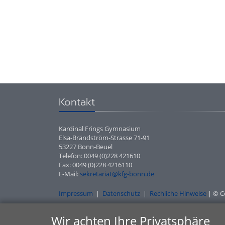
Kontakt
Kardinal Frings Gymnasium
Elsa-Brändström-Strasse 71-91
53227 Bonn-Beuel
Telefon: 0049 (0)228 421610
Fax: 0049 (0)228 4216110
E-Mail:
sekretariat@kfg-bonn.de
Impressum
|
Datenschutz
|
Rechliche Hinweise
| © C
Wir achten Ihre Privatsphäre