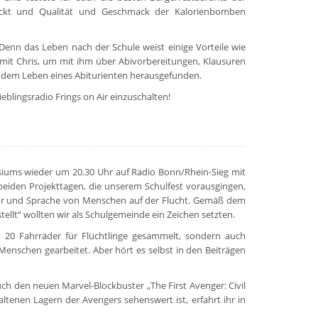
drückt und Qualität und Geschmack der Kalorienbomben
Denn das Leben nach der Schule weist einige Vorteile wie
ch mit Chris, um mit ihm über Abivorbereitungen, Klausuren
us dem Leben eines Abiturienten herausgefunden.
eblingsradio Frings on Air einzuschalten!
asiums wieder um 20.30 Uhr auf Radio Bonn/Rhein-Sieg mit
eiden Projekttagen, die unserem Schulfest vorausgingen,
ltur und Sprache von Menschen auf der Flucht. Gemäß dem
llt“ wollten wir als Schulgemeinde ein Zeichen setzten.
 20 Fahrräder für Flüchtlinge gesammelt, sondern auch
enschen gearbeitet. Aber hört es selbst in den Beiträgen
h den neuen Marvel-Blockbuster „The First Avenger: Civil
tenen Lagern der Avengers sehenswert ist, erfahrt ihr in