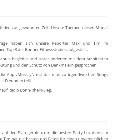
tferien zur gewohnten Zeit. Unsere Themen diesen Monat
 Frage haben sich unsere Reporter Max und Tim im
hen Top 3 der Bonner Fitnessstudios aufgestellt.
chule begleitet und unter anderem mit dem Architekten
deutung und den Schutz von Denkmälern gesprochen.
 die App „Musicly“, mit der man zu irgendwelchen Songs
it Freunden teilt.
 auf Radio Bonn/Rhein-Sieg.
r auf den Plan gerufen, um die besten Party-Locations im
e Tim hat die besten drei Feten für einen unvergesslichen