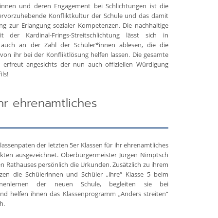
r*innen und deren Engagement bei Schlichtungen ist die
hervorzuhebende Konfliktkultur der Schule und das damit
g zur Erlangung sozialer Kompetenzen. Die nachhaltige
der Kardinal-Frings-Streitschlichtung lässt sich in
auch an der Zahl der Schüler*innen ablesen, die die
von ihr bei der Konfliktlösung helfen lassen. Die gesamte
 erfreut angesichts der nun auch offiziellen Würdigung
ils!
hr ehrenamtliches
assenpaten der letzten 5er Klassen für ihr ehrenamtliches
kten ausgezeichnet. Oberbürgermeister Jürgen Nimptsch
en Rathauses persönlich die Urkunden. Zusätzlich zu ihrem
ützen die Schülerinnen und Schüler „ihre“ Klasse 5 beim
enlernen der neuen Schule, begleiten sie bei
und helfen ihnen das Klassenprogramm „Anders streiten“
h.