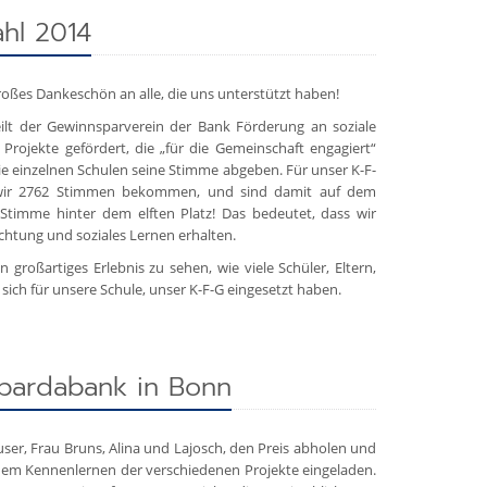
hl 2014
großes Dankeschön an alle, die uns unterstützt haben!
lt der Gewinnsparverein der Bank Förderung an soziale
 Projekte gefördert, die „für die Gemeinschaft engagiert“
ie einzelnen Schulen seine Stimme abgeben. Für unser K-F-
en wir 2762 Stimmen bekommen, und sind damit auf dem
 Stimme hinter dem elften Platz! Das bedeutet, dass wir
lichtung und soziales Lernen erhalten.
 großartiges Erlebnis zu sehen, wie viele Schüler, Eltern,
ich für unsere Schule, unser K-F-G eingesetzt haben.
Spardabank in Bonn
user, Frau Bruns, Alina und Lajosch, den Preis abholen und
em Kennenlernen der verschiedenen Projekte eingeladen.