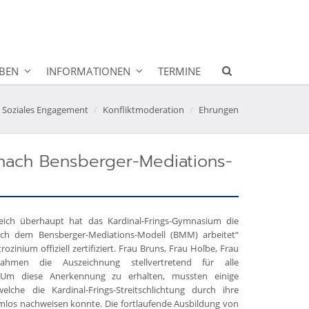
BEN
INFORMATIONEN
TERMINE
Soziales Engagement
Konfliktmoderation
Ehrungen
nach Bensberger-Mediations-
eich überhaupt hat das Kardinal-Frings-Gymnasium die
ach dem Bensberger-Mediations-Modell (BMM) arbeitet“
zinium offiziell zertifiziert. Frau Bruns, Frau Holbe, Frau
men die Auszeichnung stellvertretend für alle
n. Um diese Anerkennung zu erhalten, mussten einige
lche die Kardinal-Frings-Streitschlichtung durch ihre
lemlos nachweisen konnte. Die fortlaufende Ausbildung von