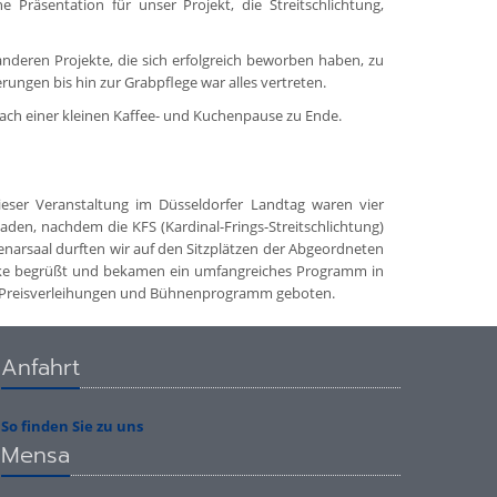
Präsentation für unser Projekt, die Streitschlichtung,
nderen Projekte, die sich erfolgreich beworben haben, zu
rungen bis hin zur Grabpflege war alles vertreten.
ach einer kleinen Kaffee- und Kuchenpause zu Ende.
ieser Veranstaltung im Düsseldorfer Landtag waren vier
eladen, nachdem die KFS (Kardinal-Frings-Streitschlichtung)
enarsaal durften wir auf den Sitzplätzen der Abgeordneten
cke begrüßt und bekamen ein umfangreiches Programm in
r), Preisverleihungen und Bühnenprogramm geboten.
Anfahrt
So finden Sie zu uns
Mensa