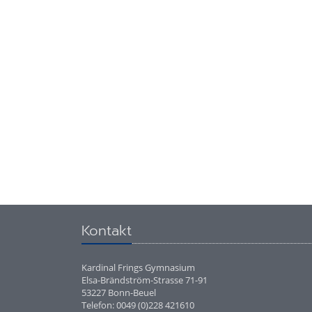
Kontakt
Kardinal Frings Gymnasium
Elsa-Brändström-Strasse 71-91
53227 Bonn-Beuel
Telefon: 0049 (0)228 421610