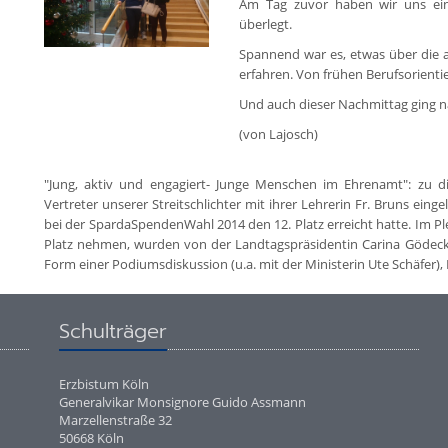
Am Tag zuvor haben wir uns eine 
überlegt.
Spannend war es, etwas über die a
erfahren. Von frühen Berufsorientie
Und auch dieser Nachmittag ging n
(von Lajosch)
"Jung, aktiv und engagiert- Junge Menschen im Ehrenamt": zu d
Vertreter unserer Streitschlichter mit ihrer Lehrerin Fr. Bruns eing
bei der SpardaSpendenWahl 2014 den 12. Platz erreicht hatte. Im Pl
Platz nehmen, wurden von der Landtagspräsidentin Carina Göde
Form einer Podiumsdiskussion (u.a. mit der Ministerin Ute Schäfe
Schulträger
Erzbistum Köln
Generalvikar Monsignore Guido Assmann
Marzellenstraße 32
50668 Köln