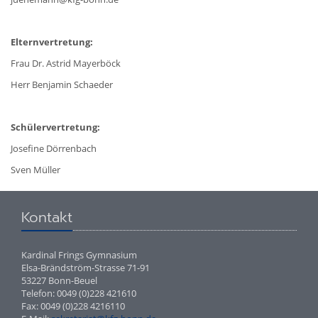
Elternvertretung:
Frau Dr. Astrid Mayerböck
Herr Benjamin Schaeder
Schülervertretung:
Josefine Dörrenbach
Sven Müller
Kontakt
Kardinal Frings Gymnasium
Elsa-Brändström-Strasse 71-91
53227 Bonn-Beuel
Telefon: 0049 (0)228 421610
Fax: 0049 (0)228 4216110