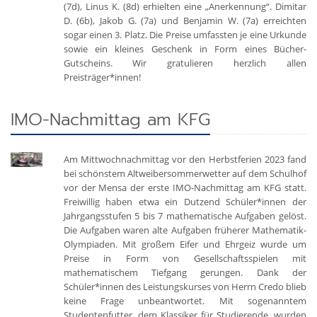
(7d), Linus K. (8d) erhielten eine „Anerkennung“. Dimitar
D. (6b), Jakob G. (7a) und Benjamin W. (7a) erreichten
sogar einen 3. Platz. Die Preise umfassten je eine Urkunde
sowie ein kleines Geschenk in Form eines Bücher-
Gutscheins. Wir gratulieren herzlich allen
Preisträger*innen!
IMO-Nachmittag am KFG
Am Mittwochnachmittag vor den Herbstferien 2023 fand
bei schönstem Altweibersommerwetter auf dem Schulhof
vor der Mensa der erste IMO-Nachmittag am KFG statt.
Freiwillig haben etwa ein Dutzend Schüler*innen der
Jahrgangsstufen 5 bis 7 mathematische Aufgaben gelöst.
Die Aufgaben waren alte Aufgaben früherer Mathematik-
Olympiaden. Mit großem Eifer und Ehrgeiz wurde um
Preise in Form von Gesellschaftsspielen mit
mathematischem Tiefgang gerungen. Dank der
Schüler*innen des Leistungskurses von Herrn Credo blieb
keine Frage unbeantwortet. Mit sogenanntem
Studentenfutter, dem Klassiker für Studierende, wurden