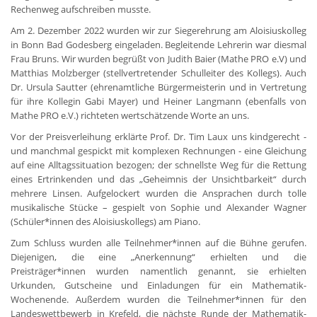
Rechenweg aufschreiben musste.
Am 2. Dezember 2022 wurden wir zur Siegerehrung am Aloisiuskolleg
in Bonn Bad Godesberg eingeladen. Begleitende Lehrerin war diesmal
Frau Bruns. Wir wurden begrüßt von Judith Baier (Mathe PRO e.V) und
Matthias Molzberger (stellvertretender Schulleiter des Kollegs). Auch
Dr. Ursula Sautter (ehrenamtliche Bürgermeisterin und in Vertretung
für ihre Kollegin Gabi Mayer) und Heiner Langmann (ebenfalls von
Mathe PRO e.V.) richteten wertschätzende Worte an uns.
Vor der Preisverleihung erklärte Prof. Dr. Tim Laux uns kindgerecht -
und manchmal gespickt mit komplexen Rechnungen - eine Gleichung
auf eine Alltagssituation bezogen; der schnellste Weg für die Rettung
eines Ertrinkenden und das „Geheimnis der Unsichtbarkeit“ durch
mehrere Linsen. Aufgelockert wurden die Ansprachen durch tolle
musikalische Stücke – gespielt von Sophie und Alexander Wagner
(Schüler*innen des Aloisiuskollegs) am Piano.
Zum Schluss wurden alle Teilnehmer*innen auf die Bühne gerufen.
Diejenigen, die eine „Anerkennung“ erhielten und die
Preisträger*innen wurden namentlich genannt, sie erhielten
Urkunden, Gutscheine und Einladungen für ein Mathematik-
Wochenende. Außerdem wurden die Teilnehmer*innen für den
Landeswettbewerb in Krefeld, die nächste Runde der Mathematik-