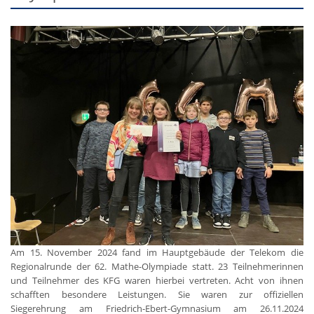
Am 15. November 2024 fand im Hauptgebäude der Telekom die
Regionalrunde der 62. Mathe-Olympiade statt. 23 Teilnehmerinnen
und Teilnehmer des KFG waren hierbei vertreten. Acht von ihnen
schafften besondere Leistungen. Sie waren zur offiziellen
Siegerehrung am Friedrich-Ebert-Gymnasium am 26.11.2024