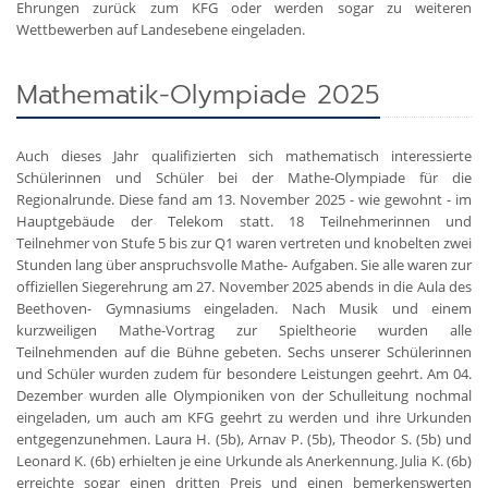
Ehrungen zurück zum KFG oder werden sogar zu weiteren
Wettbewerben auf Landesebene eingeladen.
Mathematik-Olympiade 2025
Auch dieses Jahr qualifizierten sich mathematisch interessierte
Schülerinnen und Schüler bei der Mathe-Olympiade für die
Regionalrunde. Diese fand am 13. November 2025 - wie gewohnt - im
Hauptgebäude der Telekom statt. 18 Teilnehmerinnen und
Teilnehmer von Stufe 5 bis zur Q1 waren vertreten und knobelten zwei
Stunden lang über anspruchsvolle Mathe- Aufgaben. Sie alle waren zur
offiziellen Siegerehrung am 27. November 2025 abends in die Aula des
Beethoven- Gymnasiums eingeladen. Nach Musik und einem
kurzweiligen Mathe-Vortrag zur Spieltheorie wurden alle
Teilnehmenden auf die Bühne gebeten. Sechs unserer Schülerinnen
und Schüler wurden zudem für besondere Leistungen geehrt. Am 04.
Dezember wurden alle Olympioniken von der Schulleitung nochmal
eingeladen, um auch am KFG geehrt zu werden und ihre Urkunden
entgegenzunehmen. Laura H. (5b), Arnav P. (5b), Theodor S. (5b) und
Leonard K. (6b) erhielten je eine Urkunde als Anerkennung. Julia K. (6b)
erreichte sogar einen dritten Preis und einen bemerkenswerten