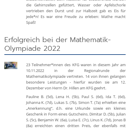
die Gehirnzellen gefüttert, Wasser oder Apfelschorle
vertrieben den Durst und zur Halbzeit gab es Eis für
jede*n! Es war eine Freude zu erleben: Mathe macht
Spaß!
Erfolgreich bei der Mathematik-
Olympiade 2022
23 Teilnehmer*innen des KFG waren in diesem Jahr am
10.11.2022 in der Regionalrunde der
Mathematikolympiade vertreten. 14 von ihnen gelangen
besondere Leistungen - hierfür wurden sie am 12.
Dezember von Herrn Dr. Hillen am KFG geehrt.
Pauline B. (5d), Lena H. (5b), Paul S. (6d), Ida T. (6d),
Johanna K. (7d), Lukas S. (7b), Simon T. (7a) erhielten eine
„Anerkennung“, d.h. eine Urkunde sowie ein kleines
Geschenk in Form eines Gutscheins. Dimitar D. (5b), Julian
S. (5c), Benjamin W. (6a), Luisa E. (7c), Linus K. (7d), Jonas B
(8a) erreichten einen dritten Preis, der ebenfalls mit