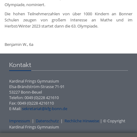
Olympiade, nominiert.
Die hohen Teilnehmerzahlen von über 1000 Kindern an Bonner
Schulen zeugen von großem Interesse an Mathe und im
Herbst/Winter 2023 startet dann die 63. Olympiade.
Benjamin W., 6a
Kontakt
Kardinal Frings Gymnasium
Elsa-Brändström-Strasse 71-91
53227 Bonn-Beuel
Telefon: 0049 (0)228 421610
Fax: 0049 (0)228 4216110
E-Mail:
sekretariat@kfg-bonn.de
Impressum
|
Datenschutz
|
Rechliche Hinweise
| © Copyright
Kardinal Frings Gymnasium