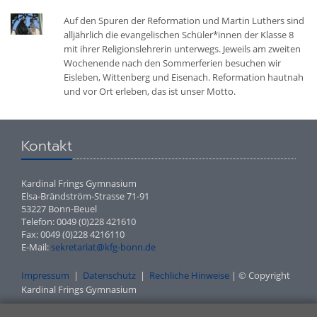
Auf den Spuren der Reformation und Martin Luthers sind
alljährlich die evangelischen Schüler*innen der Klasse 8
mit ihrer Religionslehrerin unterwegs. Jeweils am zweiten
Wochenende nach den Sommerferien besuchen wir
Eisleben, Wittenberg und Eisenach. Reformation hautnah
und vor Ort erleben, das ist unser Motto.
Kontakt
Kardinal Frings Gymnasium
Elsa-Brändström-Strasse 71-91
53227 Bonn-Beuel
Telefon: 0049 (0)228 421610
Fax: 0049 (0)228 4216110
E-Mail:
sekretariat@kfg-bonn.de
Impressum
|
Datenschutz
|
Rechliche Hinweise
| © Copyright
Kardinal Frings Gymnasium