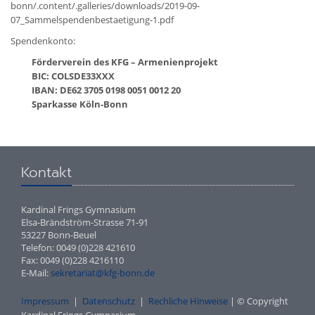
bonn/.content/.galleries/downloads/2019-09-
07_Sammelspendenbestaetigung-1.pdf
Spendenkonto:
Förderverein des KFG – Armenienprojekt
BIC: COLSDE33XXX
IBAN: DE62 3705 0198 0051 0012 20
Sparkasse Köln-Bonn
Kontakt
Kardinal Frings Gymnasium
Elsa-Brändström-Strasse 71-91
53227 Bonn-Beuel
Telefon: 0049 (0)228 421610
Fax: 0049 (0)228 4216110
E-Mail:
sekretariat@kfg-bonn.de
Impressum
|
Datenschutz
|
Rechliche Hinweise
| © Copyright